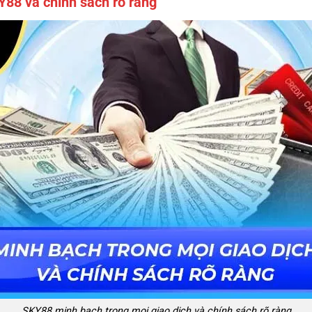
Y88 và chính sách rõ ràng
SKY88 minh bạch trong mọi giao dịch và chính sách rõ ràng