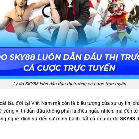
Lý do SKY88 luôn dẫn đầu thị trường cá cược trực tuyến
ái lâu đời tại Việt Nam mà còn là biểu tượng của sự uy tín, ch
iữ vững vị trí dẫn đầu không phải là điều ngẫu nhiên, mà đến từ 
công nghệ, dịch vụ đến sự minh bạch, tất cả đều được
SKY88
đ