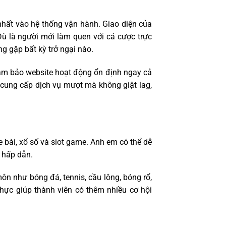
 nhất vào hệ thống vận hành. Giao diện của
 Dù là người mới làm quen với cá cược trực
g gặp bất kỳ trở ngại nào.
 đảm bảo website hoạt động ổn định ngay cả
 cung cấp dịch vụ mượt mà không giật lag,
bài, xổ số và slot game. Anh em có thể dễ
 hấp dẫn.
n như bóng đá, tennis, cầu lông, bóng rổ,
 thực giúp thành viên có thêm nhiều cơ hội