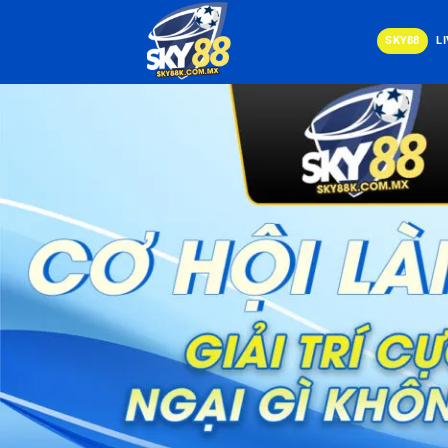
Bỏ
qua
SKY88
L
nội
dung