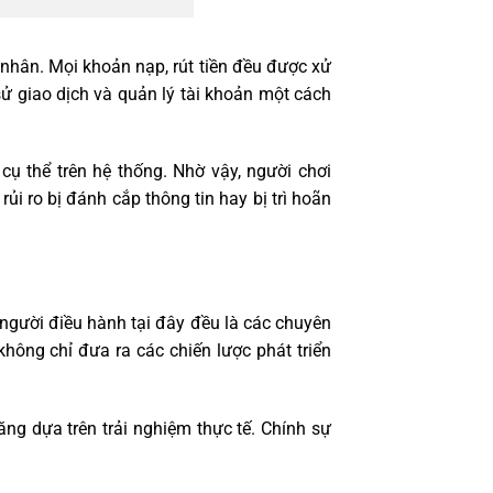
á nhân. Mọi khoản nạp, rút tiền đều được xử
sử giao dịch và quản lý tài khoản một cách
ụ thể trên hệ thống. Nhờ vậy, người chơi
i ro bị đánh cắp thông tin hay bị trì hoãn
người điều hành tại đây đều là các chuyên
hông chỉ đưa ra các chiến lược phát triển
ăng dựa trên trải nghiệm thực tế. Chính sự