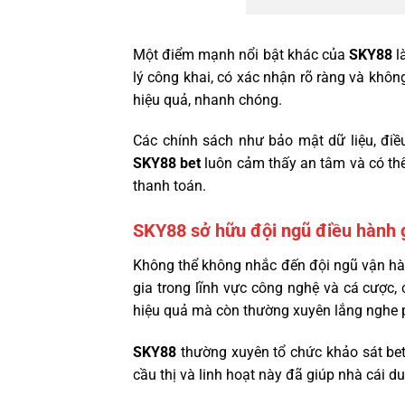
Một điểm mạnh nổi bật khác của
SKY88
l
lý công khai, có xác nhận rõ ràng và khôn
hiệu quả, nhanh chóng.
Các chính sách như bảo mật dữ liệu, điề
SKY88 bet
luôn cảm thấy an tâm và có thể 
thanh toán.
SKY88 sở hữu đ
ội ngũ điều hành 
Không thể không nhắc đến đội ngũ vận h
gia trong lĩnh vực công nghệ và cá cược,
hiệu quả mà còn thường xuyên lắng nghe p
SKY88
thường xuyên tổ chức khảo sát bet 
cầu thị và linh hoạt này đã giúp nhà cái d