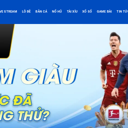
IVE STREAM
LÔ ĐỀ
BẮN CÁ
NỔ HŨ
TÀI XỈU
XỔ SỐ
GAME BÀI
TIN TỨ