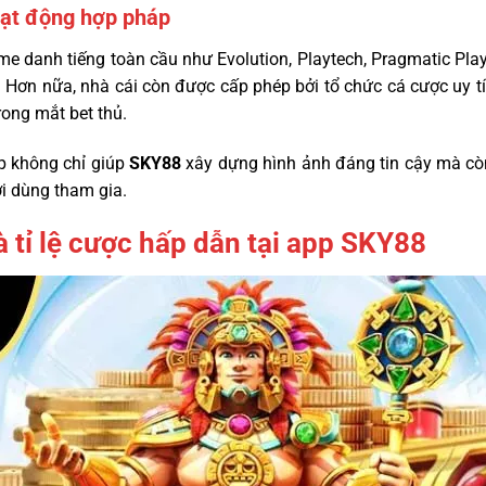
oạt động hợp pháp
e danh tiếng toàn cầu như Evolution, Playtech, Pragmatic Pla
tế. Hơn nữa, nhà cái còn được cấp phép bởi tổ chức cá cược uy 
rong mắt bet thủ.
p không chỉ giúp
SKY88
xây dựng hình ảnh đáng tin cậy mà còn
i dùng tham gia.
 tỉ lệ cược hấp dẫn tại app SKY88