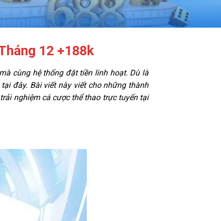
Tháng 12 +188k
à cùng hệ thống đặt tiền linh hoạt. Dù là
tại đây. Bài viết này
viết cho những thành
rải nghiệm cá cược thể thao trực tuyến tại