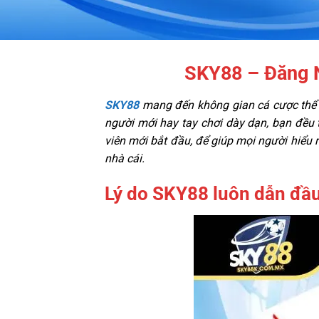
SKY88 – Đăng 
SKY88
mang đến không gian cá cược thể t
người mới hay tay chơi dày dạn, bạn đều tì
viên mới bắt đầu, để giúp mọi người hiểu 
nhà cái
.
Lý do SKY88 luôn dẫn đầu