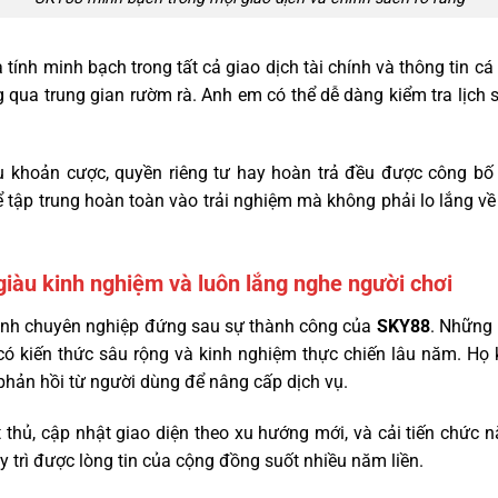
à tính minh bạch trong tất cả giao dịch tài chính và thông tin c
g qua trung gian rườm rà. Anh em có thể dễ dàng kiểm tra lịch 
u khoản cược, quyền riêng tư hay hoàn trả đều được công bố c
tập trung hoàn toàn vào trải nghiệm mà không phải lo lắng về rủ
giàu kinh nghiệm và luôn lắng nghe người chơi
ành chuyên nghiệp đứng sau sự thành công của
SKY88
. Những 
 có kiến thức sâu rộng và kinh nghiệm thực chiến lâu năm. Họ k
hản hồi từ người dùng để nâng cấp dịch vụ.
thủ, cập nhật giao diện theo xu hướng mới, và cải tiến chức n
uy trì được lòng tin của cộng đồng suốt nhiều năm liền.