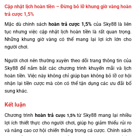
Cập nhật lịch hoàn tiền – Đừng bỏ lỡ khung giờ vàng hoàn
trả cược 1,5%
Mặc dù chính sách
hoàn trả cược 1,5%
của Sky88 là liên
tục nhưng việc cập nhật lịch hoàn tiền là rất quan trọng.
Những khung giờ vàng có thể mang lại lợi ích lớn cho
người chơi.
Người chơi nên thường xuyên theo dõi trang thông tin của
Sky88 để nắm bắt các chương trình khuyến mãi và lịch
hoàn tiền. Việc này không chỉ giúp bạn không bỏ lỡ cơ hội
nhận lại tiền cược mà còn có thể tận dụng các ưu đãi bổ
sung khác.
Kết luận
Chương trình
hoàn trả c
từ Sky88 mang lại nhiều
ược 1,5%
lợi ích thiết thực cho người chơi, giúp họ giảm thiểu rủi ro
và nâng cao cơ hội chiến thắng trong cá cược. Chính sách