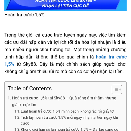
Hoàn trả cược 1,5%
Trong thế giới cá cược trực tuyến ngày nay, việc tìm kiếm
các ưu đãi hấp dẫn và lợi ích tối đa hóa lợi nhuận là điều
mà nhiều người chơi hướng tới. Một trong những chương
trình hấp dẫn không thể bỏ qua chính là
hoàn trả cược
1,5%
từ Sky88. Đây là một chính sách giúp người chơi
không chỉ giảm thiểu rủi ro mà còn có cơ hội nhận lại tiền.
Table of Contents
Hoàn trả cược 1,5% tại Sky88 – Quà tặng âm thầm nhưng
giá trị cực lớn
Luật hoàn trả cược 1,5% minh bạch, không rắc rối giấy tờ
Tích lũy hoàn trả cược 1,5% mỗi ngày, nhận lại tiền ngay khi
cược
Không giới hạn số lần hoàn trả cược 1,5% – Dài lâu càng có