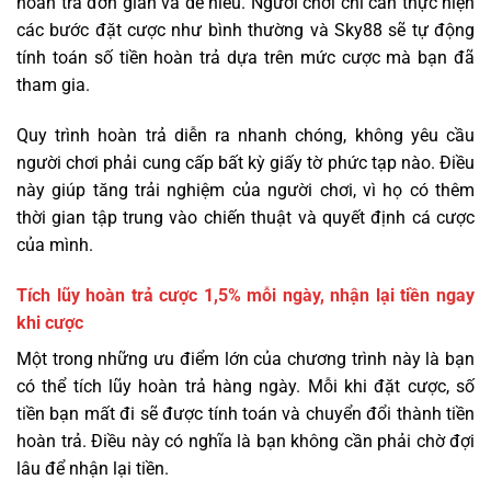
hoàn trả đơn giản và dễ hiểu. Người chơi chỉ cần thực hiện
các bước đặt cược như bình thường và Sky88 sẽ tự động
tính toán số tiền hoàn trả dựa trên mức cược mà bạn đã
tham gia.
Quy trình hoàn trả diễn ra nhanh chóng, không yêu cầu
người chơi phải cung cấp bất kỳ giấy tờ phức tạp nào. Điều
này giúp tăng trải nghiệm của người chơi, vì họ có thêm
thời gian tập trung vào chiến thuật và quyết định cá cược
của mình.
Tích lũy hoàn trả cược 1,5% mỗi ngày, nhận lại tiền ngay
khi cược
Một trong những ưu điểm lớn của chương trình này là bạn
có thể tích lũy hoàn trả hàng ngày. Mỗi khi đặt cược, số
tiền bạn mất đi sẽ được tính toán và chuyển đổi thành tiền
hoàn trả. Điều này có nghĩa là bạn không cần phải chờ đợi
lâu để nhận lại tiền.