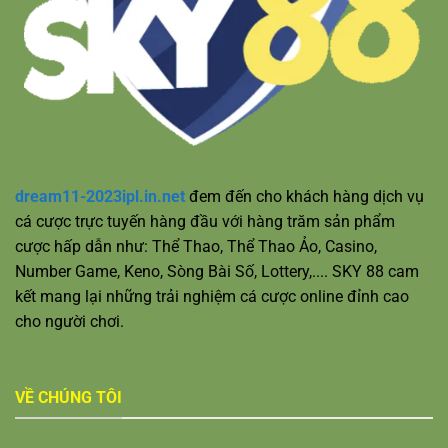
dream11-2023ipl.in.net
đem đến cho khách hàng dịch vụ
cá cược trực tuyến hàng đầu với hàng trăm sản phẩm
cược hấp dẫn như: Thể Thao, Thể Thao Ảo, Casino,
Number Game, Keno, Sòng Bài Số, Lottery,.... SKY 88 cam
kết mang lại những trải nghiệm cá cược online đỉnh cao
cho người chơi.
VỀ CHÚNG TÔI