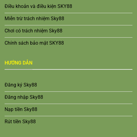
Điều khoản và điều kiện SKY88
Miễn trừ trách nhiệm Sky88
Chơi có trách nhiệm Sky88
Chính sách bảo mật SKY88
HƯỚNG DẪN
Đăng ký Sky88
Đăng nhập Sky88
Nạp tiền Sky88
Rút tiền Sky88