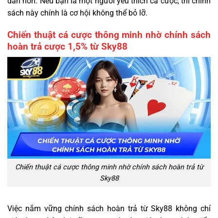
dẫn hơn. Nếu bạn là một người yêu thích cá cược, thì chính
sách này chính là cơ hội không thể bỏ lỡ.
Chiến thuật cá cược thông minh nhờ chính sách
hoàn trả cược 1,5% từ Sky88
Chiến thuật cá cược thông minh nhờ chính sách hoàn trả từ
Sky88
Việc nắm vững chính sách hoàn trả từ Sky88 không chỉ