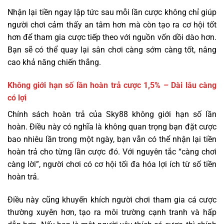
Nhận lại tiền ngay lập tức sau mỗi lần cược không chỉ giúp
người chơi cảm thấy an tâm hơn mà còn tạo ra cơ hội tốt
hơn để tham gia cược tiếp theo với nguồn vốn dồi dào hơn.
Bạn sẽ có thể quay lại sân chơi càng sớm càng tốt, nâng
cao khả năng chiến thắng.
Không giới hạn số lần hoàn trả cược 1,5% – Dài lâu càng
có lợi
Chính sách hoàn trả của Sky88 không giới hạn số lần
hoàn. Điều này có nghĩa là không quan trọng bạn đặt cược
bao nhiêu lần trong một ngày, bạn vẫn có thể nhận lại tiền
hoàn trả cho từng lần cược đó. Với nguyên tắc “càng chơi
càng lời”, người chơi có cơ hội tối đa hóa lợi ích từ số tiền
hoàn trả.
Điều này cũng khuyến khích người chơi tham gia cá cược
thường xuyên hơn, tạo ra môi trường cạnh tranh và hấp