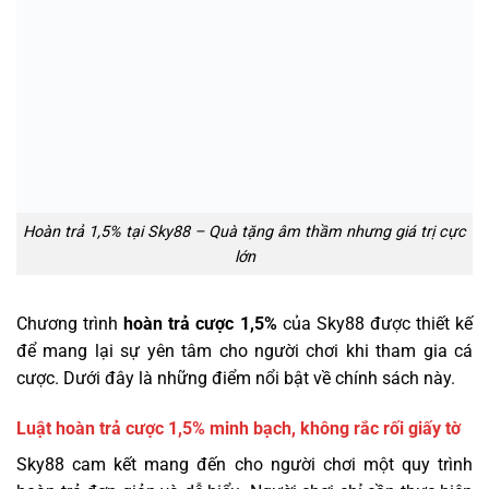
Hoàn trả 1,5% tại Sky88 – Quà tặng âm thầm nhưng giá trị cực
lớn
Chương trình
hoàn trả cược 1,5%
của Sky88 được thiết kế
để mang lại sự yên tâm cho người chơi khi tham gia cá
cược. Dưới đây là những điểm nổi bật về chính sách này.
Luật hoàn trả cược 1,5% minh bạch, không rắc rối giấy tờ
Sky88 cam kết mang đến cho người chơi một quy trình